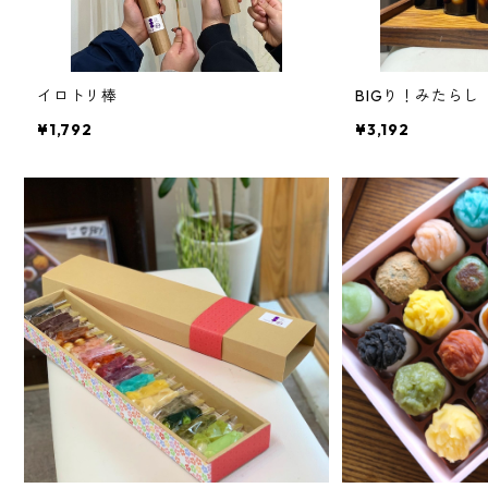
イロトリ棒
BIGり！みたらし
¥1,792
¥3,192